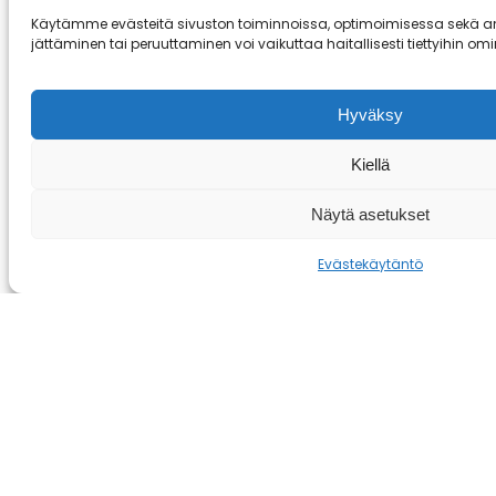
Käytämme evästeitä sivuston toiminnoissa, optimoimisessa sekä a
jättäminen tai peruuttaminen voi vaikuttaa haitallisesti tiettyihin omi
Pohjustus pehmeällä ja kovalla vahalla.
Pinnoitus HF-tason vahalla tai
nestepinnoitteella. Perinteisen suksille
Hyväksy
pitoalueen puhdistus, karhennus ja
pohjavoide.
Kiellä
Näytä asetukset
Evästekäytäntö
EKOVOITELU
25
Voitelu tehdään ekologisilla voiteilla