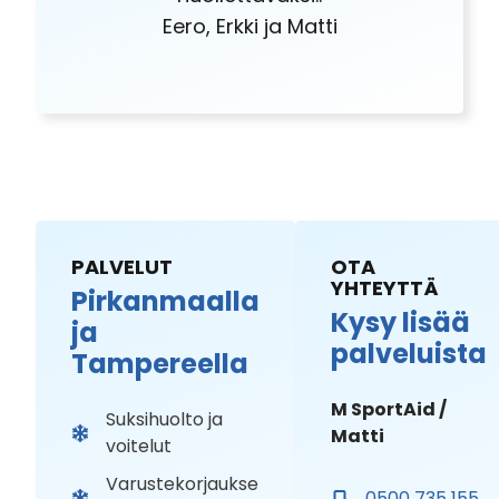
Eero, Erkki ja Matti
PALVELUT
OTA
YHTEYTTÄ
Pirkanmaalla
Kysy lisää
ja
palveluista
Tampereella
M SportAid /
Suksihuolto ja
Matti
voitelut
Varustekorjaukse
0500 735 155