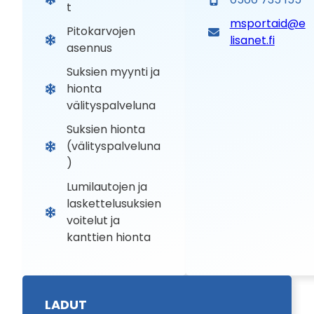
t
msportaid@e
Pitokarvojen
lisanet.fi
asennus
Suksien myynti ja
hionta
välityspalveluna
Suksien hionta
(välityspalveluna
)
Lumilautojen ja
laskettelusuksien
voitelut ja
kanttien hionta
LADUT