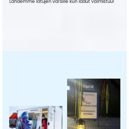
Lähdemme latujen varsille kun ladut valmistuu!