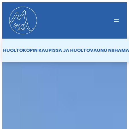
Siirry
sisältöön
AUPISSA JA HUOLTOVAUNU NIIHAMASTA ON LÄHTENYT K