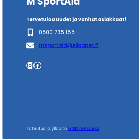
M SportAid
Tervetuloa uudet ja vanhat asiakkaat!
0500 735 155
msportaid@elisanet.fi
Instagram
Facebook
Toteutus ja ylläpito
MMD Networks