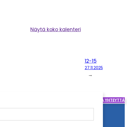
Näytä koko kalenteri
12-15
27.11.2025
→
SOITA
OTA YHTEYTTÄ