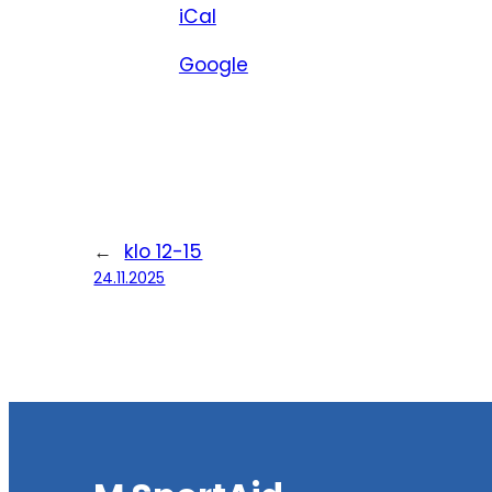
iCal
Google
←
klo 12-15
24.11.2025