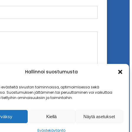
Hallinnoi suostumusta
västeitä sivuston toiminnoissa, optimoimisessa sekä
ssa. Suostumuksen jättäminen tai peruuttaminen voi vaikuttaa
i tiettyihin ominaisuuksiin ja toimintoihin.
yväksy
Kiellä
Näytä asetukset
Evästekäytäntö