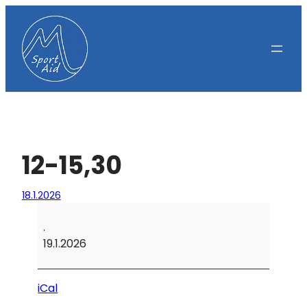
Siirry
sisältöön
12-15,30
18.1.2026
12-
15,30
.
19.1.2026
iCal