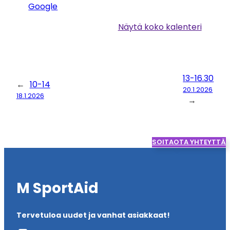
Google
Näytä koko kalenteri
13-16.30
←
10-14
20.1.2026
18.1.2026
→
SOITA
OTA YHTEYTTÄ
M SportAid
Tervetuloa uudet ja vanhat asiakkaat!