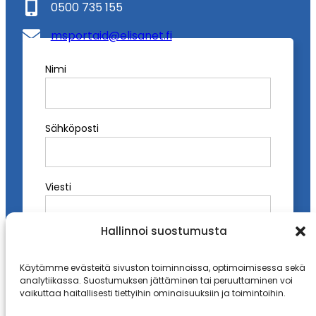
0500 735 155
msportaid@elisanet.fi
Nimi
Instagram
Facebook
A
l
t
Sähköposti
e
r
n
a
Viesti
t
i
Hallinnoi suostumusta
v
e
:
Käytämme evästeitä sivuston toiminnoissa, optimoimisessa sekä
analytiikassa. Suostumuksen jättäminen tai peruuttaminen voi
vaikuttaa haitallisesti tiettyihin ominaisuuksiin ja toimintoihin.