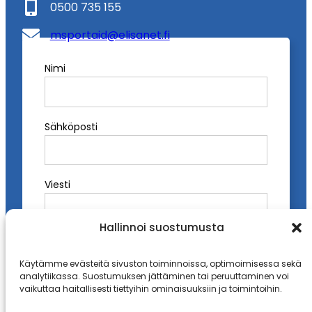
0500 735 155
msportaid@elisanet.fi
Nimi
Instagram
Facebook
A
l
t
Sähköposti
e
r
n
a
Viesti
t
i
Hallinnoi suostumusta
v
e
:
Käytämme evästeitä sivuston toiminnoissa, optimoimisessa sekä
analytiikassa. Suostumuksen jättäminen tai peruuttaminen voi
vaikuttaa haitallisesti tiettyihin ominaisuuksiin ja toimintoihin.