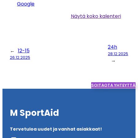
Google
Näytä koko kalenteri
24h
←
12-15
28.12.2025
26.12.2025
→
SOITA
OTA YHTEYTTÄ
M SportAid
Tervetuloa uudet ja vanhat asiakkaat!