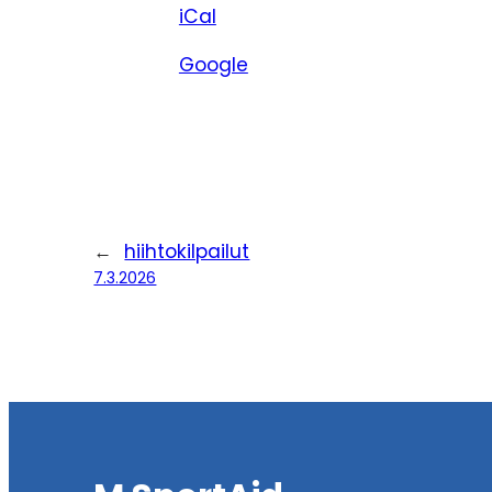
iCal
Google
←
hiihtokilpailut
7.3.2026