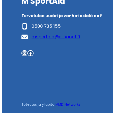
M SportAid
Tervetuloa uudet ja vanhat asiakkaat!
0500 735 155
msportaid@elisanet.fi
Instagram
Facebook
Toteutus ja ylläpito
MMD Networks