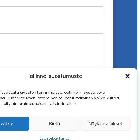
Hallinnoi suostumusta
västeitä sivuston toiminnoissa, optimoimisessa sekä
ssa. Suostumuksen jättäminen tai peruuttaminen voi vaikuttaa
i tiettyihin ominaisuuksiin ja toimintoihin.
yväksy
Kiellä
Näytä asetukset
Evästekäytäntö