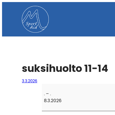
Siirry
sisältöön
suksihuolto 11-14
3.3.2026
suksihuolto
.
–
.
11-
8.3.2026
14